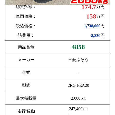
174.7
総支払額：
万円
158
車両価格：
万円
税込価格：
円
1,738,000
諸費用：
円
8,830
4858
商品番号
メーカー
三菱ふそう
年式
-
型式
2RG-FEA20
最大積載量
2,000 kg
247,400km
走行/稼働
-