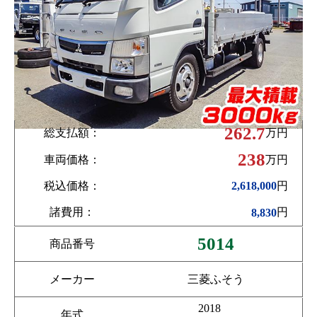
262.7
総支払額：
万円
238
車両価格：
万円
税込価格：
円
2,618,000
諸費用：
円
8,830
5014
商品番号
メーカー
三菱ふそう
2018
年式