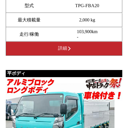
型式
TPG-FBA20
最大積載量
2,000 kg
103,900km
走行/稼働
-
詳細
平ボディ