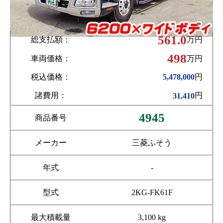
561.0
総支払額：
万円
498
車両価格：
万円
税込価格：
円
5,478,000
諸費用：
円
31,410
4945
商品番号
メーカー
三菱ふそう
年式
-
型式
2KG-FK61F
最大積載量
3,100 kg