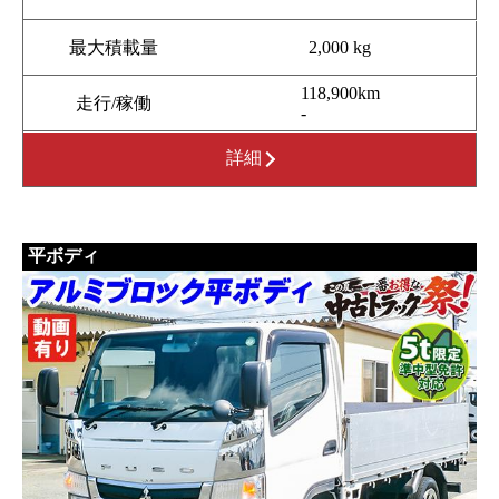
最大積載量
2,000 kg
118,900km
走行/稼働
-
詳細
平ボディ