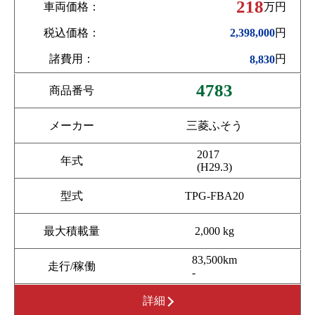
218
車両価格：
万円
税込価格：
円
2,398,000
諸費用：
円
8,830
4783
商品番号
メーカー
三菱ふそう
2017
年式
(H29.3)
型式
TPG-FBA20
最大積載量
2,000 kg
83,500km
走行/稼働
-
詳細