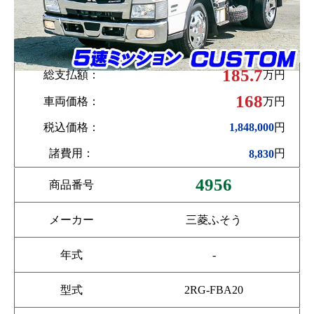
185.7
総支払額：
万円
168
車両価格：
万円
税込価格：
円
1,848,000
諸費用：
円
8,830
4956
商品番号
メーカー
三菱ふそう
年式
-
型式
2RG-FBA20