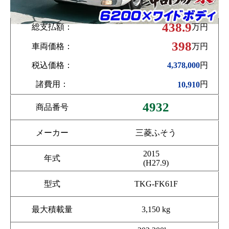
438.9
総支払額：
万円
398
車両価格：
万円
税込価格：
円
4,378,000
諸費用：
円
10,910
4932
商品番号
メーカー
三菱ふそう
2015
年式
(H27.9)
型式
TKG-FK61F
最大積載量
3,150 kg