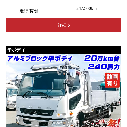
247,500km
走行/稼働
-
詳細
平ボディ