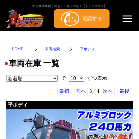
中古商用車買うのも！！売るのも！【トラックマン】
電話する
HOME
車両検索
平ボディ
車両在庫 一覧
●
で
ずつ表示
最初
前へ
3／4
次へ
最後
平ボディ