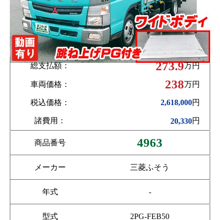
273.9
総支払額：
万円
238
車両価格：
万円
税込価格：
円
2,618,000
諸費用：
円
20,330
4963
商品番号
メーカー
三菱ふそう
年式
-
型式
2PG-FEB50