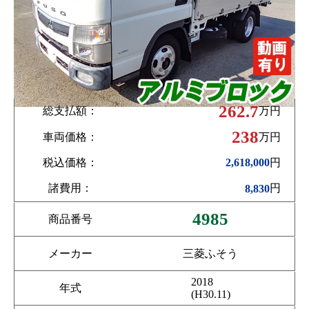
262.7
総支払額：
万円
238
車両価格：
万円
税込価格：
円
2,618,000
諸費用：
円
8,830
4985
商品番号
メーカー
三菱ふそう
2018
年式
(H30.11)