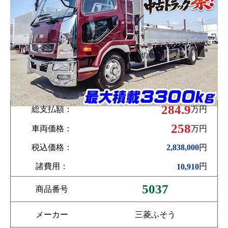
284.9
総支払額：
万円
258
車両価格：
万円
税込価格：
円
2,838,000
諸費用：
円
10,910
5037
商品番号
メーカー
三菱ふそう