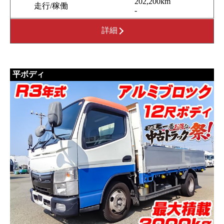
202,200km
走行/稼働
-
詳細
平ボディ