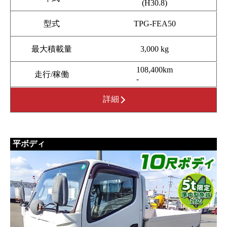
(H30.8)
型式
TPG-FEA50
最大積載量
3,000 kg
108,400km
走行/稼働
-
詳細
平ボディ