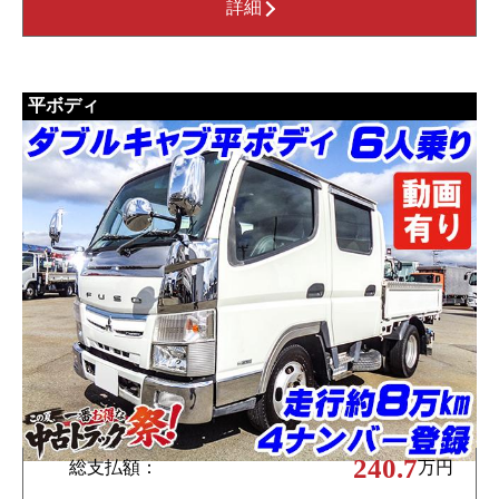
詳細
平ボディ
240.7
総支払額：
万円