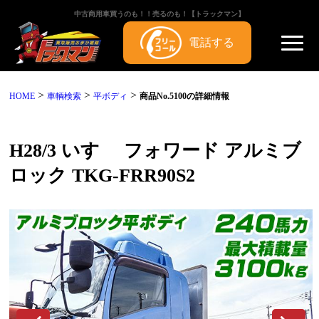
中古商用車買うのも！！売るのも！【トラックマン】
電話する
>
>
>
HOME
車輌検索
平ボディ
商品No.5100の詳細情報
H28/3 いすゞ フォワード アルミブ
ロック TKG-FRR90S2