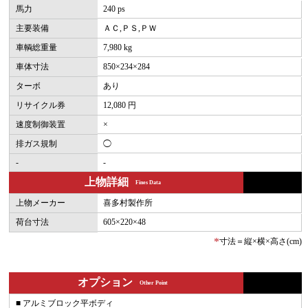
馬力
240 ps
主要装備
ＡＣ,ＰＳ,ＰＷ
車輌総重量
7,980 kg
車体寸法
850×234×284
ターボ
あり
リサイクル券
12,080 円
速度制御装置
×
排ガス規制
◯
-
-
上物詳細
Fines Data
上物メーカー
喜多村製作所
荷台寸法
605×220×48
*
寸法＝縦×横×高さ(cm)
オプション
Other Point
■ アルミブロック平ボディ