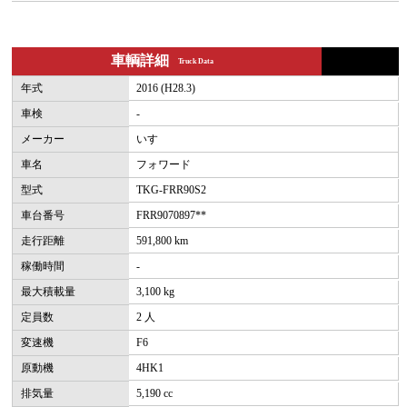
車輌詳細
Truck Data
年式
2016 (H28.3)
車検
-
メーカー
いすゞ
車名
フォワード
型式
TKG-FRR90S2
車台番号
FRR9070897**
走行距離
591,800 km
稼働時間
-
最大積載量
3,100 kg
定員数
2 人
変速機
F6
原動機
4HK1
排気量
5,190 cc