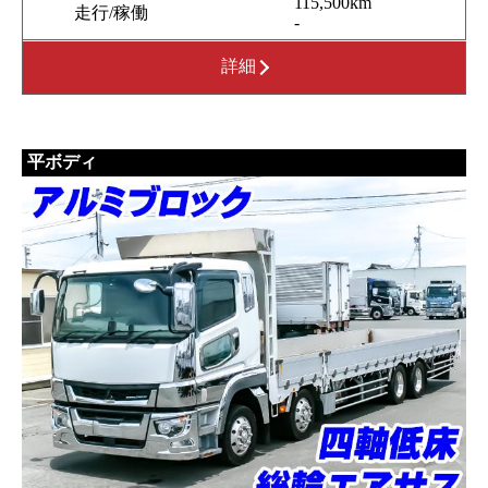
115,500km
走行/稼働
-
詳細
平ボディ