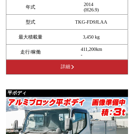
2014
年式
(H26.9)
型式
TKG-FD9JLAA
最大積載量
3,450 kg
411,200km
走行/稼働
-
詳細
平ボディ