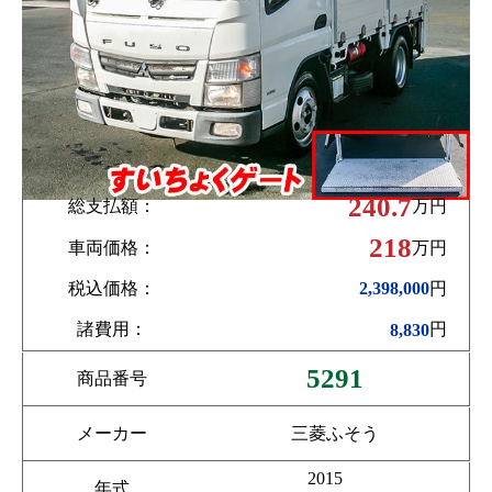
240.7
総支払額：
万円
218
車両価格：
万円
税込価格：
円
2,398,000
諸費用：
円
8,830
5291
商品番号
メーカー
三菱ふそう
2015
年式