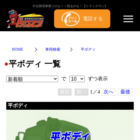
中古商用車買うのも！！売るのも！【トラックマン】
電話する
HOME
車両検索
平ボディ
平ボディ 一覧
●
で
ずつ表示
最初
前へ
1／4
次へ
最後
平ボディ