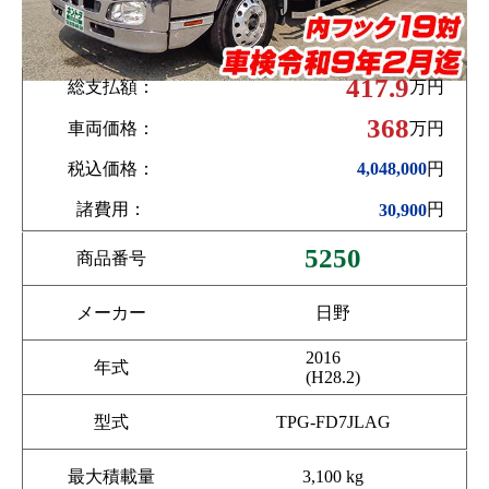
417.9
総支払額：
万円
368
車両価格：
万円
税込価格：
円
4,048,000
諸費用：
円
30,900
5250
商品番号
メーカー
日野
2016
年式
(H28.2)
型式
TPG-FD7JLAG
最大積載量
3,100 kg