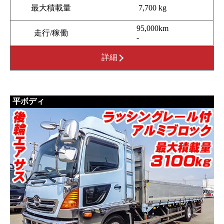
最大積載量
7,700 kg
95,000km
走行/稼働
-
詳細
平ボディ