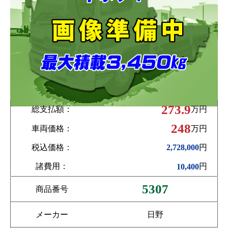
273.9
総支払額：
万円
248
車両価格：
万円
税込価格：
円
2,728,000
諸費用：
円
10,400
5307
商品番号
メーカー
日野