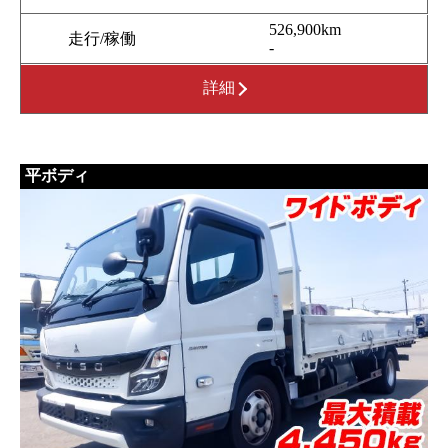
526,900km
走行/稼働
-
詳細
平ボディ