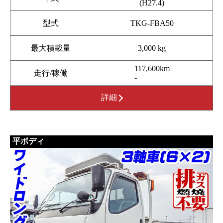
(H27.4)
型式
TKG-FBA50
最大積載量
3,000 kg
117,600km
走行/稼働
-
詳細
平ボディ