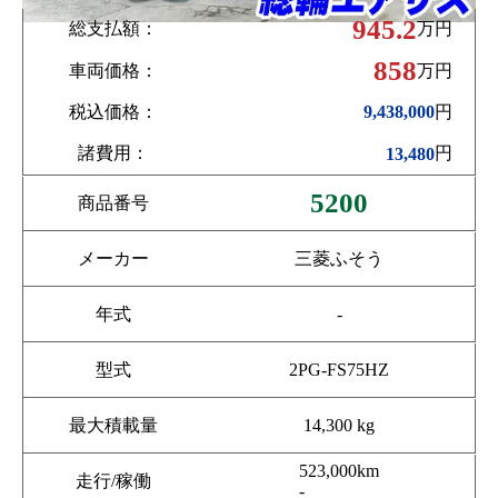
945.2
総支払額：
万円
858
車両価格：
万円
税込価格：
円
9,438,000
諸費用：
円
13,480
5200
商品番号
メーカー
三菱ふそう
年式
-
型式
2PG-FS75HZ
最大積載量
14,300 kg
523,000km
走行/稼働
-