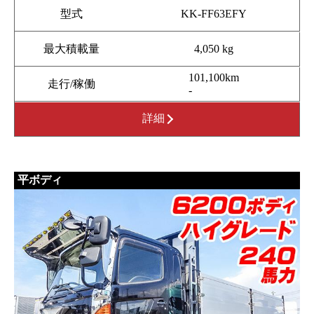
型式
KK-FF63EFY
最大積載量
4,050 kg
101,100km
走行/稼働
-
詳細
平ボディ