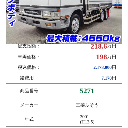
218.6
総支払額：
万円
198
車両価格：
万円
税込価格：
円
2,178,000
諸費用：
円
7,170
5271
商品番号
メーカー
三菱ふそう
2001
年式
(H13.5)