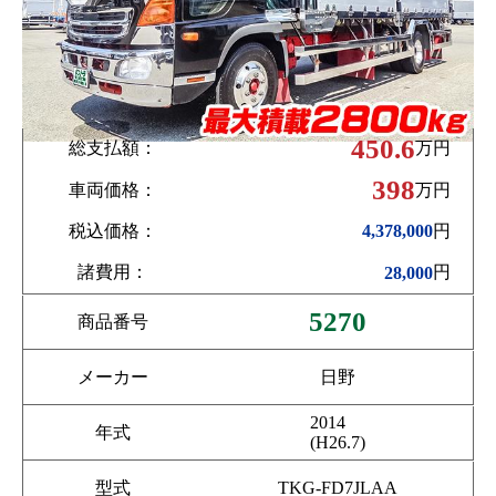
450.6
総支払額：
万円
398
車両価格：
万円
税込価格：
円
4,378,000
諸費用：
円
28,000
5270
商品番号
メーカー
日野
2014
年式
(H26.7)
型式
TKG-FD7JLAA