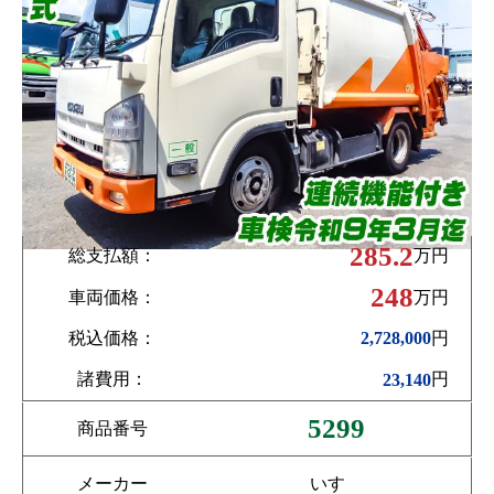
285.2
総支払額：
万円
248
車両価格：
万円
税込価格：
円
2,728,000
諸費用：
円
23,140
5299
商品番号
メーカー
いすゞ