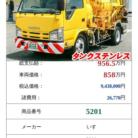
956.5
総支払額：
万円
858
車両価格：
万円
税込価格：
円
9,438,000
諸費用：
円
26,770
5201
商品番号
メーカー
いすゞ