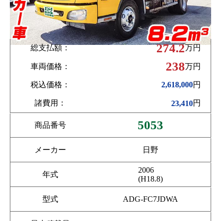
274.2
総支払額：
万円
238
車両価格：
万円
税込価格：
円
2,618,000
諸費用：
円
23,410
5053
商品番号
メーカー
日野
2006
年式
(H18.8)
型式
ADG-FC7JDWA