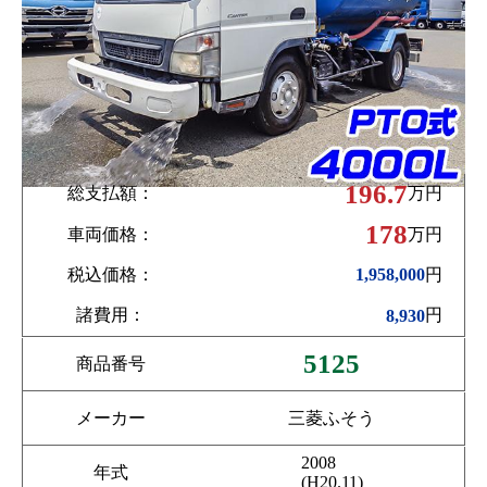
196.7
総支払額：
万円
178
車両価格：
万円
税込価格：
円
1,958,000
諸費用：
円
8,930
5125
商品番号
メーカー
三菱ふそう
2008
年式
(H20.11)