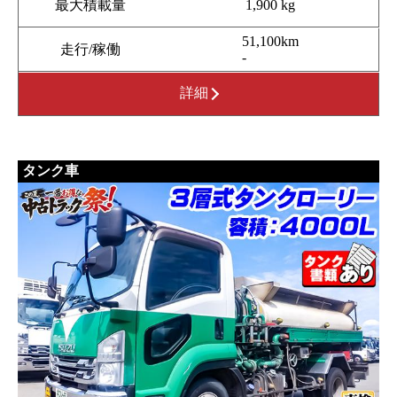
最大積載量
1,900 kg
51,100km
走行/稼働
-
詳細
タンク車