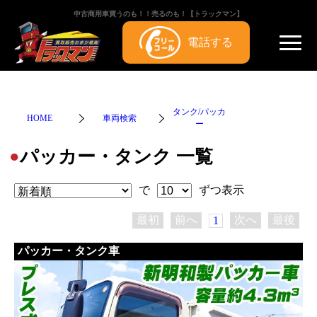
中古商用車買うのも！！売るのも！【トラックマン】
電話する
タンク/パッカ
HOME
車両検索
ー
パッカー・タンク 一覧
●
で
ずつ表示
最初
前へ
次へ
最後
1
パッカー・タンク車