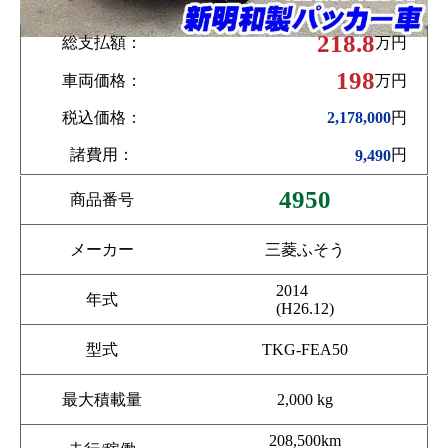
218.8
総支払額：
万円
198
車両価格：
万円
税込価格：
円
2,178,000
諸費用：
円
9,490
4950
商品番号
メーカー
三菱ふそう
2014
年式
(H26.12)
型式
TKG-FEA50
最大積載量
2,000 kg
208,500km