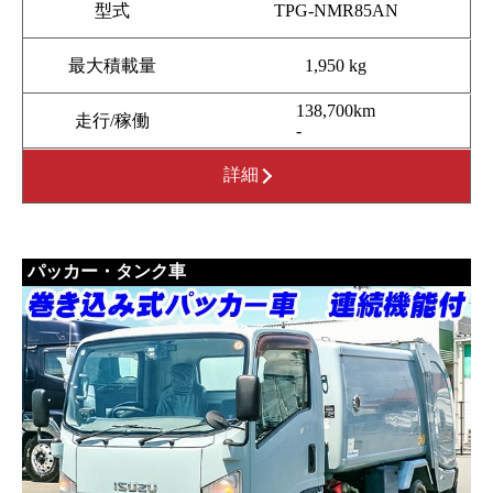
型式
TPG-NMR85AN
最大積載量
1,950 kg
138,700km
走行/稼働
-
詳細
パッカー・タンク車