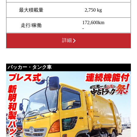
最大積載量
2,750 kg
172,600km
走行/稼働
-
詳細
パッカー・タンク車