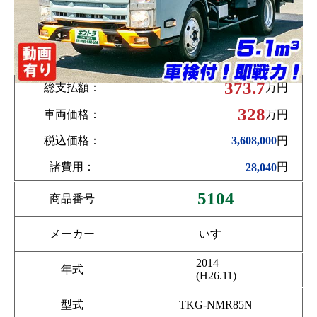
373.7
総支払額：
万円
328
車両価格：
万円
税込価格：
円
3,608,000
諸費用：
円
28,040
5104
商品番号
メーカー
いすゞ
2014
年式
(H26.11)
型式
TKG-NMR85N