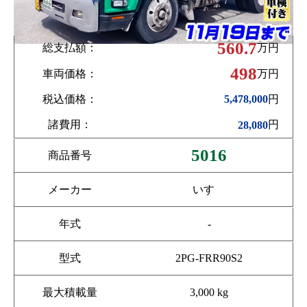
560.7
総支払額：
万円
498
車両価格：
万円
税込価格：
円
5,478,000
諸費用：
円
28,080
5016
商品番号
メーカー
いすゞ
年式
-
型式
2PG-FRR90S2
最大積載量
3,000 kg