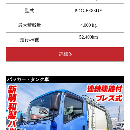
型式
PDG-FE83DY
最大積載量
4,000 kg
52,400km
走行/稼働
-
詳細
パッカー・タンク車