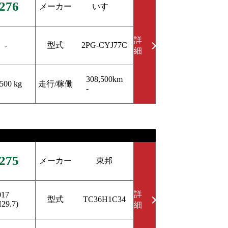
276
メーカー
いすゞ
詳
型式
-
2PG-CYJ77C
細
308,500km
走行/稼働
,500 kg
-
275
メーカー
東邦
詳
017
型式
TC36H1C34
H29.7)
細