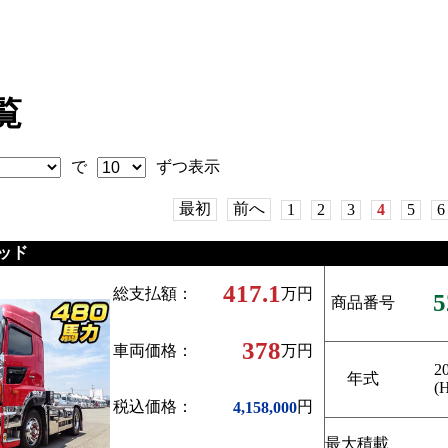
覧
で
ずつ表示
最初
前へ
1
2
3
4
5
6
ッド
417.1
総支払額：
万円
5
商品番号
378
車両価格：
万円
2
年式
(
税込価格：
円
4,158,000
最大積載