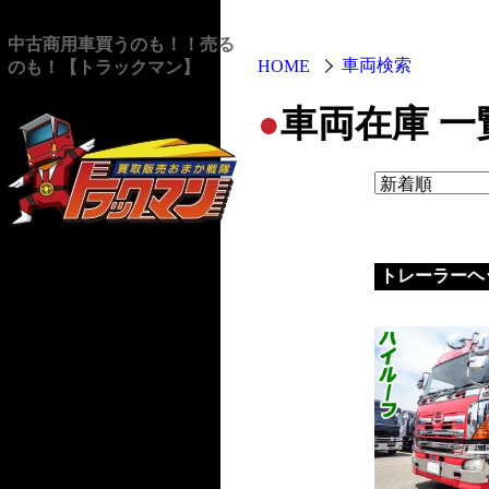
中古商用車買うのも！！売る
車両検索
HOME
のも！【トラックマン】
●
車両在庫 一
トレーラーヘ