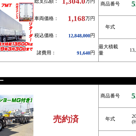
1,304.0
総支払額：
万円
5
商品番号
1,168
車両価格：
万円
年式
税込価格：
円
12,848,000
最大積載
13
諸費用：
円
91,640
量
ー
5
商品番号
2
売約済
年式
(