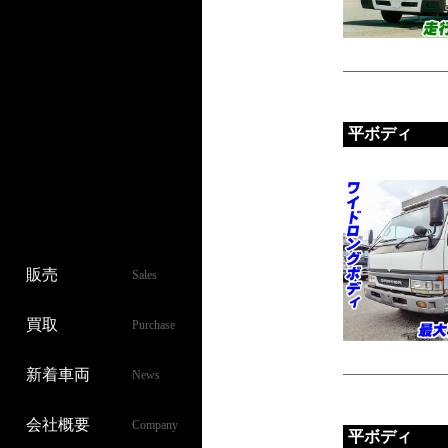
平ボディ
販売
Sales
買取
Purchase
新着車両
News
会社概要
Company
平ボディ