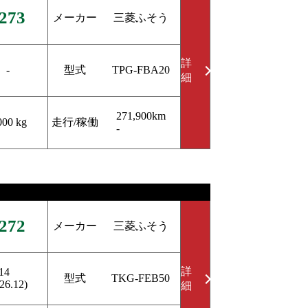
273
メーカー
三菱ふそう
詳
型式
-
TPG-FBA20
細
271,900km
走行/稼働
000 kg
-
272
メーカー
三菱ふそう
詳
14
型式
TKG-FEB50
26.12)
細