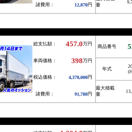
9,
諸費用：
円
12,870
量
457.0
総支払額：
万円
5
商品番号
398
車両価格：
万円
2
年式
(
税込価格：
円
4,378,000
最大積載
13
諸費用：
円
91,780
量