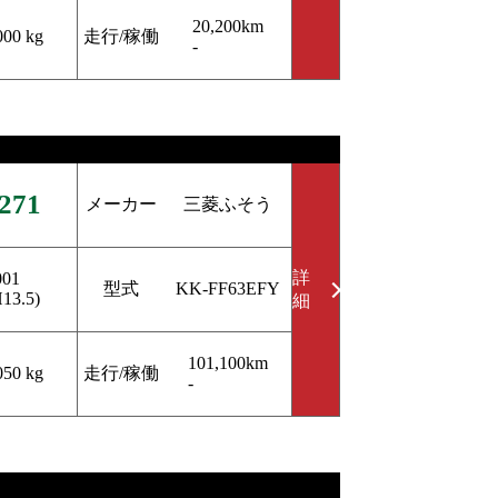
20,200km
走行/稼働
000 kg
-
271
メーカー
三菱ふそう
詳
001
型式
KK-FF63EFY
H13.5)
細
101,100km
走行/稼働
050 kg
-