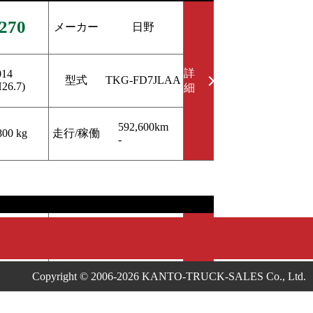
270
メーカー
日野
詳
014
型式
TKG-FD7JLAA
H26.7)
細
592,600km
走行/稼働
800 kg
-
269
メーカー
三菱ふそう
Copyright © 2006-2026 KANTO-TRUCK-SALES Co., Ltd.
詳
008
型式
PDG-FK62FZ
H20.2)
細