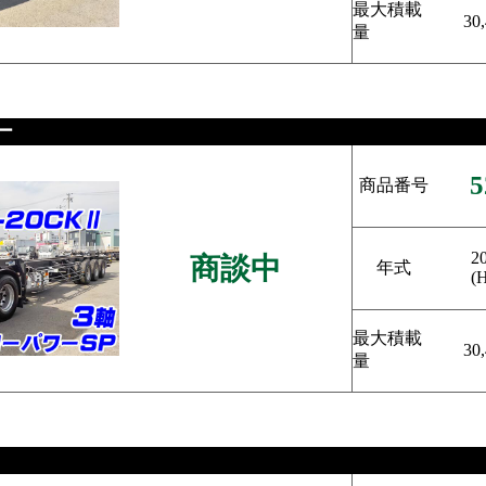
最大積載
30
量
ー
5
商品番号
2
商談中
年式
(
最大積載
30
量