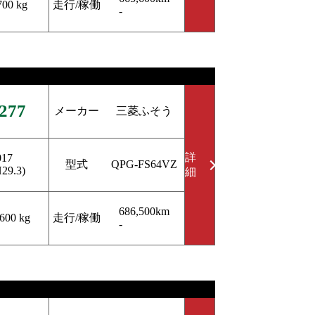
走行/稼働
700 kg
-
277
メーカー
三菱ふそう
詳
017
型式
QPG-FS64VZ
H29.3)
細
686,500km
走行/稼働
,600 kg
-