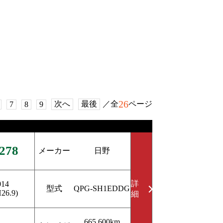
26
次へ
最後
／全
ページ
7
8
9
278
メーカー
日野
詳
014
型式
QPG-SH1EDDG
H26.9)
細
665,600km