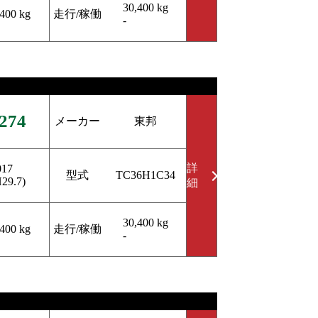
30,400 kg
走行/稼働
,400 kg
-
274
メーカー
東邦
詳
017
型式
TC36H1C34
H29.7)
細
30,400 kg
走行/稼働
,400 kg
-