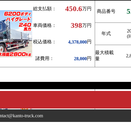
450.6
総支払額：
万円
5
商品番号
398
車両価格：
万円
2
年式
(
税込価格：
円
4,378,000
最大積載
2,
諸費用：
円
28,000
量
5
商品番号
ntact@kanto-truck.com
2
売約済
年式
(