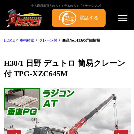
中古商用車買うのも！！売るのも！【トラックマン】
電話する
>
>
>
HOME
車輌検索
クレーン付
商品No.5133の詳細情報
H30/1 日野 デュトロ 簡易クレーン
付 TPG-XZC645M