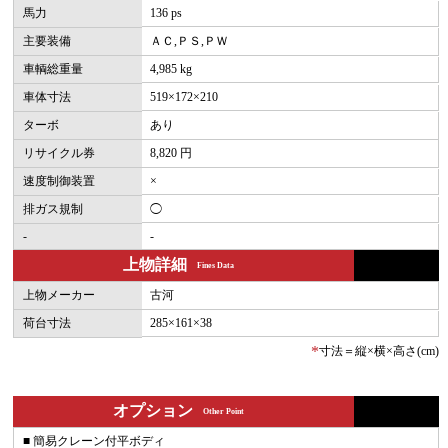
馬力
136 ps
主要装備
ＡＣ,ＰＳ,ＰＷ
車輌総重量
4,985 kg
車体寸法
519×172×210
ターボ
あり
リサイクル券
8,820 円
速度制御装置
×
排ガス規制
◯
-
-
上物詳細
Fines Data
上物メーカー
古河
荷台寸法
285×161×38
*
寸法＝縦×横×高さ(cm)
オプション
Other Point
■ 簡易クレーン付平ボディ