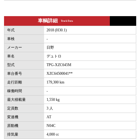
車輌詳細
Truck Data
年式
2018 (H30.1)
車検
-
メーカー
日野
車名
デュトロ
型式
TPG-XZC645M
車台番号
XZC64500041**
走行距離
179,300 km
稼働時間
-
最大積載量
1,550 kg
定員数
3 人
変速機
AT
原動機
N04C
排気量
4,000 cc