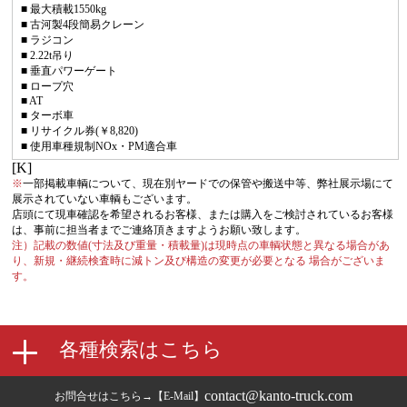
■ 最大積載1550kg
■ 古河製4段簡易クレーン
■ ラジコン
■ 2.22t吊り
■ 垂直パワーゲート
■ ロープ穴
■ AT
■ ターボ車
■ リサイクル券(￥8,820)
■ 使用車種規制NOx・PM適合車
[K]
※
一部掲載車輌について、現在別ヤードでの保管や搬送中等、弊社展示場にて
展示されていない車輌もございます。
店頭にて現車確認を希望されるお客様、または購入をご検討されているお客様
は、事前に担当者までご連絡頂きますようお願い致します。
注）記載の数値(寸法及び重量・積載量)は現時点の車輌状態と異なる場合があ
り、新規・継続検査時に減トン及び構造の変更が必要となる 場合がございま
す。
contact@kanto-truck.com
お問合せはこちら→【E-Mail】