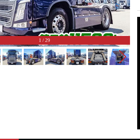
1
/
29