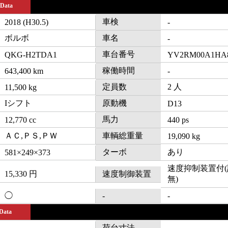
 Data
車検
2018 (H30.5)
-
ボルボ
車名
-
車台番号
QKG-H2TDA1
YV2RM00A1HA8
稼働時間
643,400 km
-
定員数
2 人
11,500 kg
Iシフト
原動機
D13
馬力
12,770 cc
440 ps
ＡＣ,ＰＳ,ＰＷ
車輌総重量
19,090 kg
ターボ
あり
581×249×373
速度抑制装置付
15,330 円
速度制御装置
無)
◯
-
-
 Data
荷台寸法