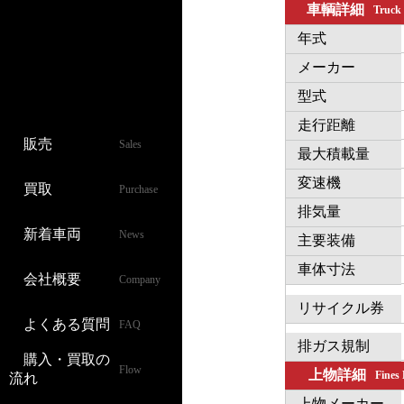
車輌詳細
Truck
年式
メーカー
型式
走行距離
販売
Sales
最大積載量
変速機
買取
Purchase
排気量
新着車両
News
主要装備
車体寸法
会社概要
Company
リサイクル券
よくある質問
FAQ
排ガス規制
購入・買取の
Flow
上物詳細
Fines
流れ
上物メーカー