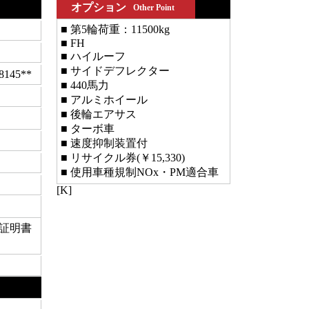
オプション
Other Point
■ 第5輪荷重：11500kg
■ FH
■ ハイルーフ
■ サイドデフレクター
145**
■ 440馬力
■ アルミホイール
■ 後輪エアサス
■ ターボ車
■ 速度抑制装置付
■ リサイクル券(￥15,330)
■ 使用車種規制NOx・PM適合車
[K]
(証明書