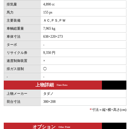
排気量
4,890 cc
馬力
155 ps
主要装備
ＡＣ,ＰＳ,ＰＷ
車輌総重量
7,965 kg
車体寸法
638×220×273
ターボ
-
リサイクル券
9,350 円
速度制御装置
×
排ガス規制
◯
-
-
上物詳細
Fines Data
上物メーカー
タダノ
荷台寸法
380×208
*
寸法＝縦×横×高さ(cm)
オプション
Other Point