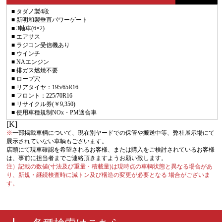
■ タダノ製4段
■ 新明和製垂直パワーゲート
■ 3軸車(6×2)
■ エアサス
■ ラジコン受信機あり
■ ウインチ
■ NAエンジン
■ 排ガス燃焼不要
■ ロープ穴
■ リアタイヤ：195/65R16
■ フロント：225/70R16
■ リサイクル券(￥9,350)
■ 使用車種規制NOx・PM適合車
[K]
※
一部掲載車輌について、現在別ヤードでの保管や搬送中等、弊社展示場にて
展示されていない車輌もございます。
店頭にて現車確認を希望されるお客様、または購入をご検討されているお客様
は、事前に担当者までご連絡頂きますようお願い致します。
注）記載の数値(寸法及び重量・積載量)は現時点の車輌状態と異なる場合があ
り、新規・継続検査時に減トン及び構造の変更が必要となる 場合がございま
す。