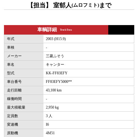
【担当】 室郁人
まで
(ムロフミト)
車輌詳細
Truck Data
年式
2003 (H15.9)
車検
-
メーカー
三菱ふそう
車名
キャンター
型式
KK-FF83EFY
車台番号
FF83EFY5000**
走行距離
43,100 km
稼働時間
-
最大積載量
2,950 kg
定員数
3 人
変速機
I6
原動機
4M51