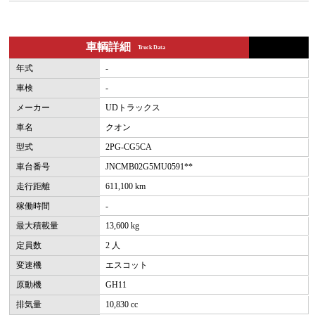
車輌詳細
Truck Data
年式
-
車検
-
メーカー
UDトラックス
車名
クオン
型式
2PG-CG5CA
車台番号
JNCMB02G5MU0591**
走行距離
611,100 km
稼働時間
-
最大積載量
13,600 kg
定員数
2 人
変速機
エスコット
原動機
GH11
排気量
10,830 cc