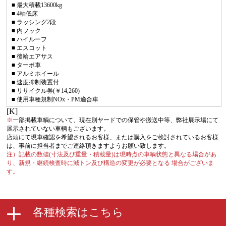
■ 最大積載13600kg
■ 4軸低床
■ ラッシング2段
■ 内フック
■ ハイルーフ
■ エスコット
■ 後輪エアサス
■ ターボ車
■ アルミホイール
■ 速度抑制装置付
■ リサイクル券(￥14,260)
■ 使用車種規制NOx・PM適合車
[K]
※
一部掲載車輌について、現在別ヤードでの保管や搬送中等、弊社展示場にて
展示されていない車輌もございます。
店頭にて現車確認を希望されるお客様、または購入をご検討されているお客様
は、事前に担当者までご連絡頂きますようお願い致します。
注）記載の数値(寸法及び重量・積載量)は現時点の車輌状態と異なる場合があ
り、新規・継続検査時に減トン及び構造の変更が必要となる 場合がございま
す。