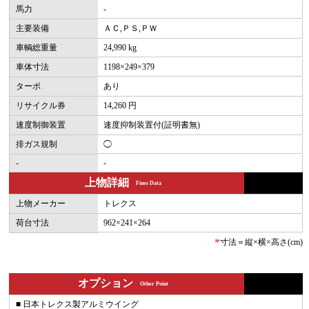
馬力
-
主要装備
ＡＣ,ＰＳ,ＰＷ
車輌総重量
24,990 kg
車体寸法
1198×249×379
ターボ
あり
リサイクル券
14,260 円
速度制御装置
速度抑制装置付(証明書無)
排ガス規制
◯
-
-
上物詳細
Fines Data
上物メーカー
トレクス
荷台寸法
962×241×264
*
寸法＝縦×横×高さ(cm)
オプション
Other Point
■ 日本トレクス製アルミウイング