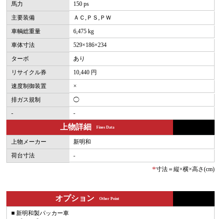
馬力
150 ps
主要装備
ＡＣ,ＰＳ,ＰＷ
車輌総重量
6,475 kg
車体寸法
529×186×234
ターボ
あり
リサイクル券
10,440 円
速度制御装置
×
排ガス規制
◯
-
-
上物詳細
Fines Data
上物メーカー
新明和
荷台寸法
-
*
寸法＝縦×横×高さ(cm)
オプション
Other Point
■ 新明和製パッカー車