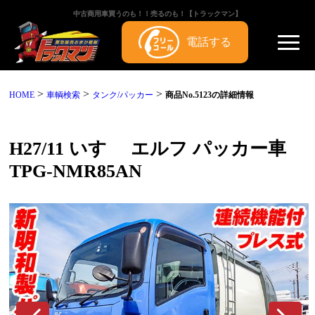
中古商用車買うのも！！売るのも！【トラックマン】
電話する
>
>
>
HOME
車輌検索
タンク/パッカー
商品No.5123の詳細情報
H27/11 いすゞ エルフ パッカー車
TPG-NMR85AN