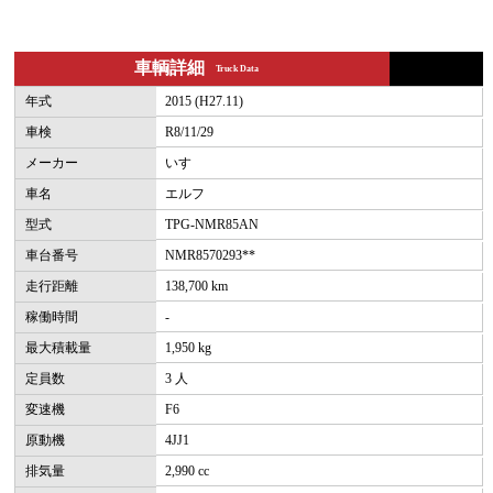
車輌詳細
Truck Data
年式
2015 (H27.11)
車検
R8/11/29
メーカー
いすゞ
車名
エルフ
型式
TPG-NMR85AN
車台番号
NMR8570293**
走行距離
138,700 km
稼働時間
-
最大積載量
1,950 kg
定員数
3 人
変速機
F6
原動機
4JJ1
排気量
2,990 cc