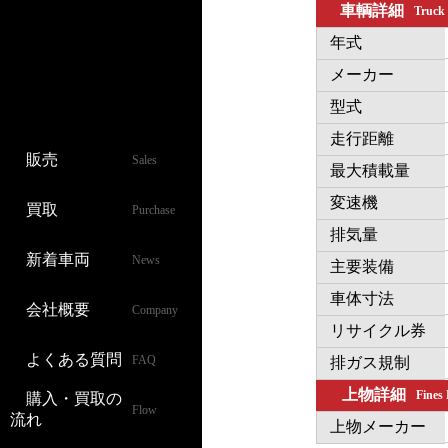
車輌詳細
Truck
年式
メーカー
型式
走行距離
販売
Sales
最大積載量
変速機
買取
Purchase
排気量
新着車両
News
主要装備
車体寸法
会社概要
Company
リサイクル券
よくある質問
FAQ
排ガス規制
上物詳細
Fines
購入・買取の
Flow
流れ
上物メーカー