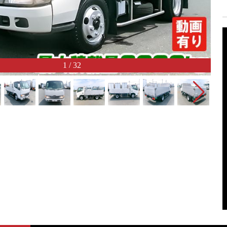
1
/
32