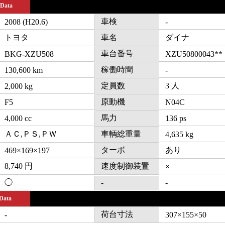
 Data
車検
2008 (H20.6)
-
トヨタ
車名
ダイナ
車台番号
BKG-XZU508
XZU50800043**
稼働時間
130,600 km
-
定員数
3 人
2,000 kg
原動機
F5
N04C
馬力
4,000 cc
136 ps
ＡＣ,ＰＳ,ＰＷ
車輌総重量
4,635 kg
ターボ
あり
469×169×197
8,740 円
速度制御装置
×
◯
-
-
 Data
荷台寸法
-
307×155×50