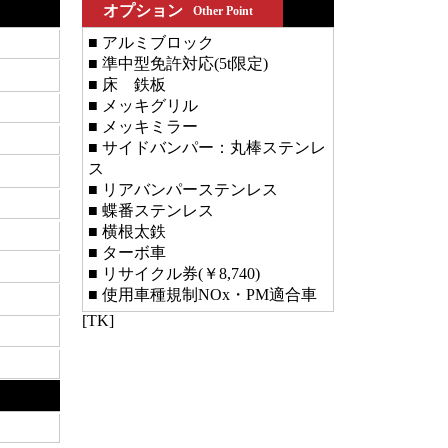
オプション
Other Point
■ アルミブロック
■ 準中型免許対応(5t限定)
■ 床 鉄板
■ メッキグリル
■ メッキミラー
■ サイドバンパー：丸棒ステンレ
ス
■ リアバンパーステンレス
■ 蝶番ステンレス
■ 横根太鉄
■ ターボ車
■ リサイクル券(￥8,740)
■ 使用車種規制NOx・PM適合車
[TK]