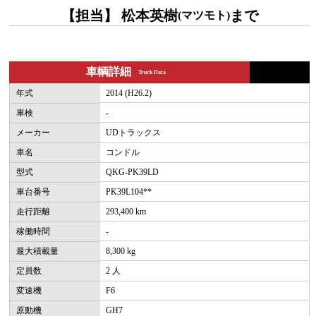
【担当】 松本英樹
まで
(マツモト)
車輌詳細
Truck Data
年式
2014 (H26.2)
車検
-
メーカー
UDトラックス
車名
コンドル
型式
QKG-PK39LD
車台番号
PK39L104**
走行距離
293,400 km
稼働時間
-
最大積載量
8,300 kg
定員数
2 人
変速機
F6
原動機
GH7