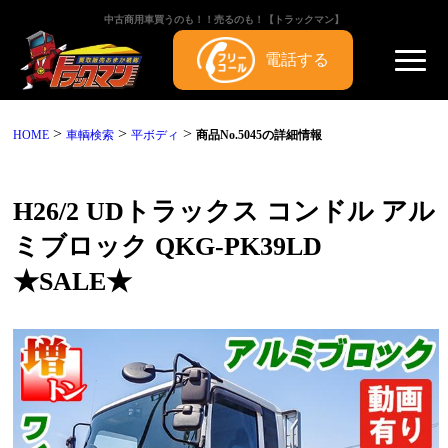
中古商用車買うのも！！売るのも！【トラックマン】
電話する
>
>
>
HOME
車輌検索
平ボディ
商品No.5045の詳細情報
H26/2 UDトラックス コンドル アル
ミブロック QKG-PK39LD
★SALE★