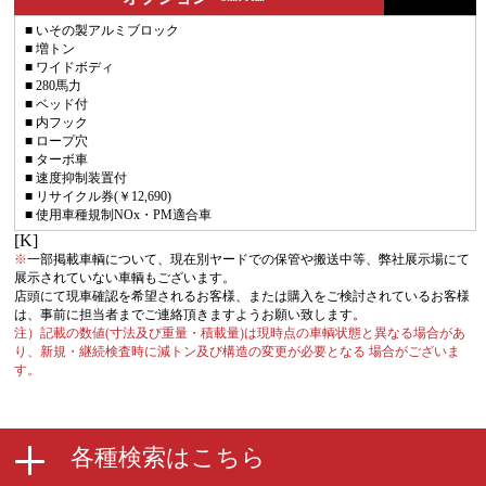
■ いその製アルミブロック
■ 増トン
■ ワイドボディ
■ 280馬力
■ ベッド付
■ 内フック
■ ロープ穴
■ ターボ車
■ 速度抑制装置付
■ リサイクル券(￥12,690)
■ 使用車種規制NOx・PM適合車
[K]
※
一部掲載車輌について、現在別ヤードでの保管や搬送中等、弊社展示場にて
展示されていない車輌もございます。
店頭にて現車確認を希望されるお客様、または購入をご検討されているお客様
は、事前に担当者までご連絡頂きますようお願い致します。
注）記載の数値(寸法及び重量・積載量)は現時点の車輌状態と異なる場合があ
り、新規・継続検査時に減トン及び構造の変更が必要となる 場合がございま
す。