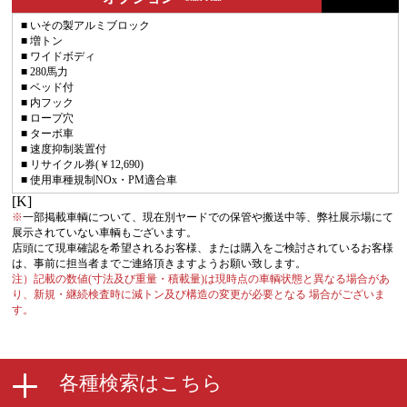
■ いその製アルミブロック
■ 増トン
■ ワイドボディ
■ 280馬力
■ ベッド付
■ 内フック
■ ロープ穴
■ ターボ車
■ 速度抑制装置付
■ リサイクル券(￥12,690)
■ 使用車種規制NOx・PM適合車
[K]
※
一部掲載車輌について、現在別ヤードでの保管や搬送中等、弊社展示場にて
展示されていない車輌もございます。
店頭にて現車確認を希望されるお客様、または購入をご検討されているお客様
は、事前に担当者までご連絡頂きますようお願い致します。
注）記載の数値(寸法及び重量・積載量)は現時点の車輌状態と異なる場合があ
り、新規・継続検査時に減トン及び構造の変更が必要となる 場合がございま
す。