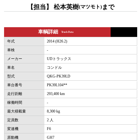
【担当】 松本英樹
まで
(マツモト)
車輌詳細
Truck Data
年式
2014 (H26.2)
車検
-
メーカー
UDトラックス
車名
コンドル
型式
QKG-PK39LD
車台番号
PK39L104**
走行距離
293,400 km
稼働時間
-
最大積載量
8,300 kg
定員数
2 人
変速機
F6
原動機
GH7