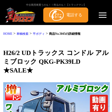
中古商用車買うのも！！売るのも！【トラックマン】
電話する
>
>
>
HOME
車輌検索
平ボディ
商品No.5045の詳細情報
H26/2 UDトラックス コンドル アル
ミブロック QKG-PK39LD
★SALE★