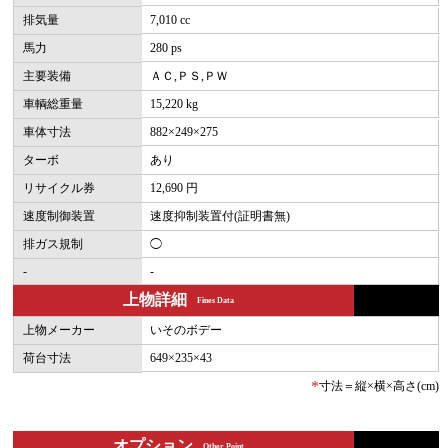
排気量
7,010 cc
馬力
280 ps
主要装備
ＡＣ,ＰＳ,ＰＷ
車輌総重量
15,220 kg
車体寸法
882×249×275
ターボ
あり
リサイクル券
12,690 円
速度制御装置
速度抑制装置付(証明書無)
排ガス規制
◯
-
-
上物詳細
Fines Data
上物メーカー
いそのボデー
荷台寸法
649×235×43
*
寸法＝縦×横×高さ(cm)
オプション
Other Point