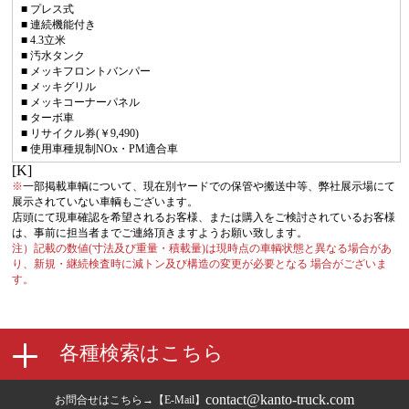
■ プレス式
■ 連続機能付き
■ 4.3立米
■ 汚水タンク
■ メッキフロントバンパー
■ メッキグリル
■ メッキコーナーパネル
■ ターボ車
■ リサイクル券(￥9,490)
■ 使用車種規制NOx・PM適合車
[K]
※
一部掲載車輌について、現在別ヤードでの保管や搬送中等、弊社展示場にて
展示されていない車輌もございます。
店頭にて現車確認を希望されるお客様、または購入をご検討されているお客様
は、事前に担当者までご連絡頂きますようお願い致します。
注）記載の数値(寸法及び重量・積載量)は現時点の車輌状態と異なる場合があ
り、新規・継続検査時に減トン及び構造の変更が必要となる 場合がございま
す。
contact@kanto-truck.com
お問合せはこちら→【E-Mail】