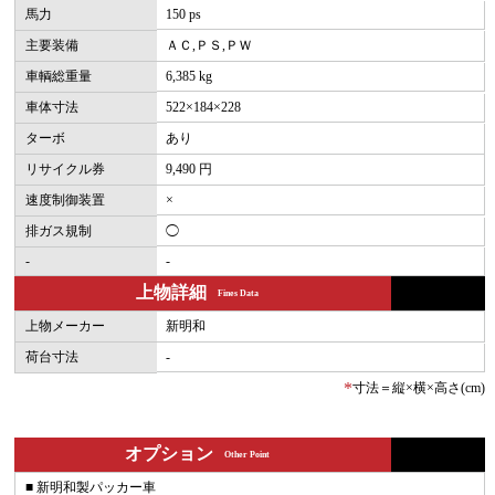
馬力
150 ps
主要装備
ＡＣ,ＰＳ,ＰＷ
車輌総重量
6,385 kg
車体寸法
522×184×228
ターボ
あり
リサイクル券
9,490 円
速度制御装置
×
排ガス規制
◯
-
-
上物詳細
Fines Data
上物メーカー
新明和
荷台寸法
-
*
寸法＝縦×横×高さ(cm)
オプション
Other Point
■ 新明和製パッカー車