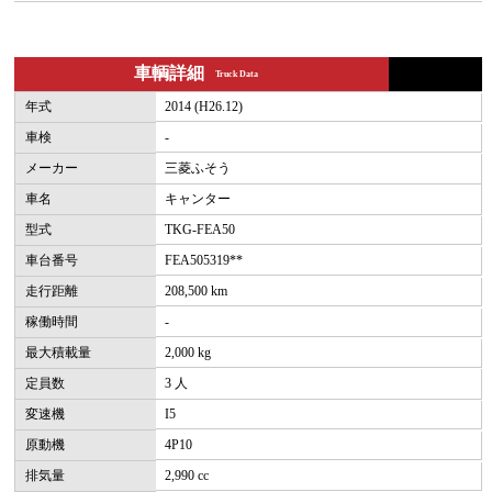
車輌詳細
Truck Data
年式
2014 (H26.12)
車検
-
メーカー
三菱ふそう
車名
キャンター
型式
TKG-FEA50
車台番号
FEA505319**
走行距離
208,500 km
稼働時間
-
最大積載量
2,000 kg
定員数
3 人
変速機
I5
原動機
4P10
排気量
2,990 cc